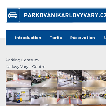
Skip
to
content
Introduction
Tarifs
Réservation
S
Parking Centrum
Karlovy Vary – Centre