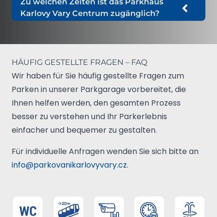
Zu welchen Zeiten ist das Parkhaus
Ja, kostenlose Toiletten sind aus betrieblichen
Einfahrt am Tag der Ankunft und Abreise zu
etwa 20 Meter vom Gebäude entfernt. Link
Karlovy Vary Centrum zugänglich?
Gründen täglich von 8:00 bis 15:00 Uhr
und von der Unterkunft zum Be- und Entladen
zur Navigation.
Der Zugang ist 24/365 möglich.
verfügbar.
des Gepäcks. Wenn die Unterkunft keine
eigenen Parkplätze hat, ist das Parken im
Inneren Kurgebiet nicht möglich.
HÄUFIG GESTELLTE FRAGEN – FAQ
Wir haben für Sie häufig gestellte Fragen zum
Parken in unserer Parkgarage vorbereitet, die
Ihnen helfen werden, den gesamten Prozess
besser zu verstehen und Ihr Parkerlebnis
einfacher und bequemer zu gestalten.
Für individuelle Anfragen wenden Sie sich bitte an
info@parkovanikarlovyvary.cz
.