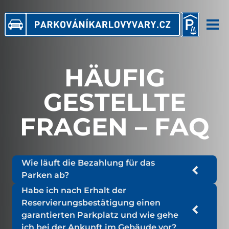
Skip
to
content
Startseite
HÄUFIG
Preisliste
GESTELLTE
Reservierung
FRAGEN – FAQ
Sicherheit
Wie läuft die Bezahlung für das
Parken ab?
FAQ
Habe ich nach Erhalt der
Die Bezahlung erfolgt normalerweise kurz vor
Reservierungsbestätigung einen
der Abfahrt an einem automatischen
Parkhaus Libušina
garantierten Parkplatz und wie gehe
Schalter kontaktlos oder in bar in CZK. Nach
ich bei der Ankunft im Gebäude vor?