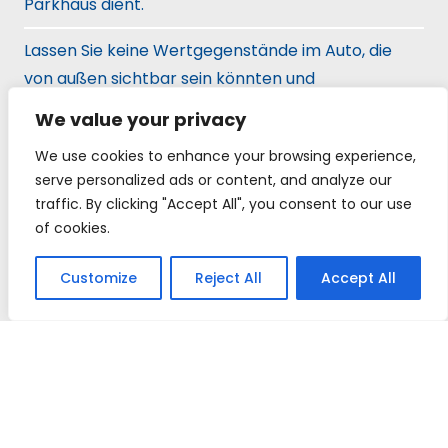
Parkhaus dient.
Lassen Sie keine Wertgegenstände im Auto, die
von außen sichtbar sein könnten und
unerwünschte Gäste anlocken könnten.
We value your privacy
Wenn Sie Bedenken hinsichtlich der
We use cookies to enhance your browsing experience,
Parkplatzsicherheit haben, informieren Sie das
serve personalized ads or content, and analyze our
traffic. By clicking "Accept All", you consent to our use
Personal des Parkhauses umgehend darüber.
of cookies.
Befolgen Sie die Brandschutzregeln und rauchen
Customize
Reject All
Accept All
Sie nicht im gesamten Gebäude. Das Gebäude ist
mit einem elektronischen Brandschutzsystem
ausgestattet.
Das Parkhaus wird rund um die Uhr durch ein
internes und externes Kamerasystem überwacht.