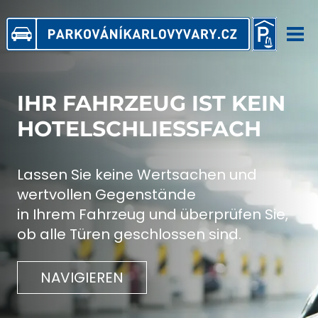
Skip
to
content
Startseite
IHR FAHRZEUG IST KEIN
Preisliste
HOTELSCHLIESSFACH
Reservierung
Lassen Sie keine Wertsachen und
wertvollen Gegenstände
Sicherheit
in Ihrem Fahrzeug und überprüfen Sie,
ob alle Türen geschlossen sind.
FAQ
NAVIGIEREN
Parkhaus Libušina