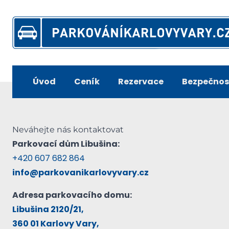
Skip
to
content
Úvod
Ceník
Rezervace
Bezpečnos
Neváhejte nás kontaktovat
Parkovací dům Libušina:
+420 607 682 864
info@parkovanikarlovyvary.cz
Adresa parkovacího domu:
Libušina 2120/21,
360 01 Karlovy Vary,