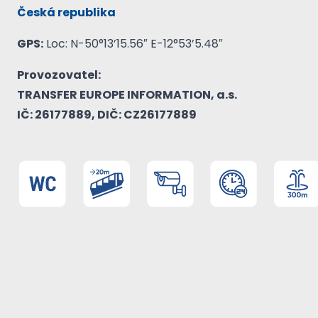
Česká republika
GPS:
Loc: N-50°13’15.56″ E-12°53’5.48″
Provozovatel:
TRANSFER EUROPE INFORMATION, a.s.
IČ: 26177889, DIČ: CZ26177889